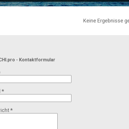
Keine Ergebnisse g
HI.pro - Kontaktformular
e
l
*
icht
*