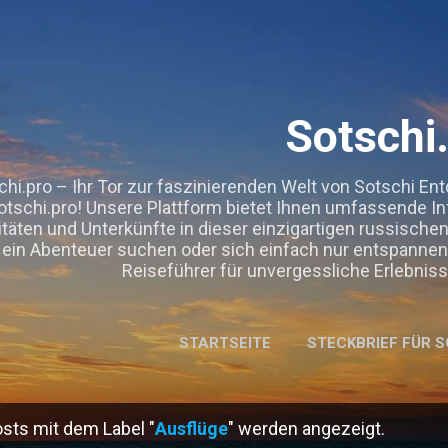
Direkt zum Hauptbereich
Sotschi
chi.pro – Ihr Tor zur faszinierenden Welt von Sotschi Ent
otschi.pro! Unsere Plattform bietet Ihnen umfassende I
itäten und Unterkünfte in dieser einzigartigen russisch
ein Abenteuer suchen oder sich einfach nur entspannen 
Reiseführer für unvergessliche Erlebni
STARTSEITE
STECKBRIEF FÜR S
OOPERATIONEN, GASTBEITRÄGE & EMPFEHLUNGEN.
ME
sts mit dem Label "
Ausflüge
" werden angezeigt.