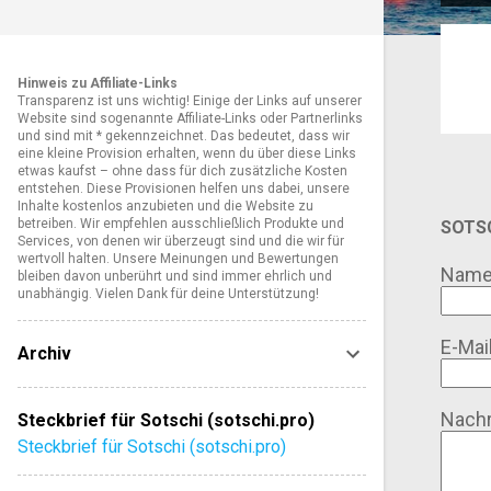
o
s
Hinweis zu Affiliate-Links
t
Transparenz ist uns wichtig! Einige der Links auf unserer
Website sind sogenannte Affiliate-Links oder Partnerlinks
s
und sind mit * gekennzeichnet. Das bedeutet, dass wir
eine kleine Provision erhalten, wenn du über diese Links
etwas kaufst – ohne dass für dich zusätzliche Kosten
entstehen. Diese Provisionen helfen uns dabei, unsere
Inhalte kostenlos anzubieten und die Website zu
betreiben. Wir empfehlen ausschließlich Produkte und
SOTSC
Services, von denen wir überzeugt sind und die wir für
wertvoll halten. Unsere Meinungen und Bewertungen
Nam
bleiben davon unberührt und sind immer ehrlich und
unabhängig. Vielen Dank für deine Unterstützung!
E-Mai
Archiv
Nachr
Steckbrief für Sotschi (sotschi.pro)
Steckbrief für Sotschi (sotschi.pro)