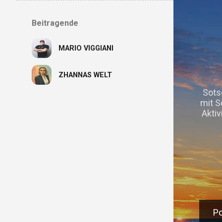
Beitragende
MARIO VIGGIANI
ZHANNAS WELT
Sots
mit S
Aktiv
K
Po
P