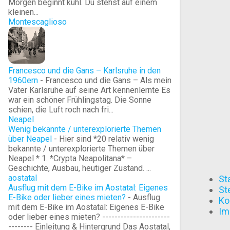
Morgen beginnt kühl. Du stehst auf einem
kleinen...
Montescaglioso
Francesco und die Gans – Karlsruhe in den
1960ern
-
Francesco und die Gans – Als mein
Vater Karlsruhe auf seine Art kennenlernte Es
war ein schöner Frühlingstag. Die Sonne
schien, die Luft roch nach fri...
Neapel
Wenig bekannte / unterexplorierte Themen
über Neapel
-
Hier sind *20 relativ wenig
bekannte / unterexplorierte Themen über
Neapel * 1. *Crypta Neapolitana* –
Geschichte, Ausbau, heutiger Zustand. ...
aostatal
St
Ausflug mit dem E-Bike im Aostatal: Eigenes
St
E-Bike oder lieber eines mieten?
-
Ausflug
Ko
mit dem E-Bike im Aostatal: Eigenes E-Bike
Im
oder lieber eines mieten? ----------------------
-------- Einleitung & Hintergrund Das Aostatal,