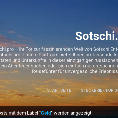
Direkt zum Hauptbereich
Sotschi
chi.pro – Ihr Tor zur faszinierenden Welt von Sotschi Ent
otschi.pro! Unsere Plattform bietet Ihnen umfassende I
itäten und Unterkünfte in dieser einzigartigen russisch
ein Abenteuer suchen oder sich einfach nur entspannen 
Reiseführer für unvergessliche Erlebni
STARTSEITE
STECKBRIEF FÜR S
OOPERATIONEN, GASTBEITRÄGE & EMPFEHLUNGEN.
ME
sts mit dem Label "
Geld
" werden angezeigt.