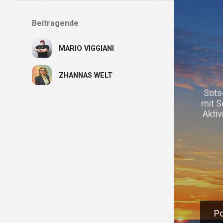
Beitragende
MARIO VIGGIANI
ZHANNAS WELT
Sots
mit S
Aktiv
K
Po
P