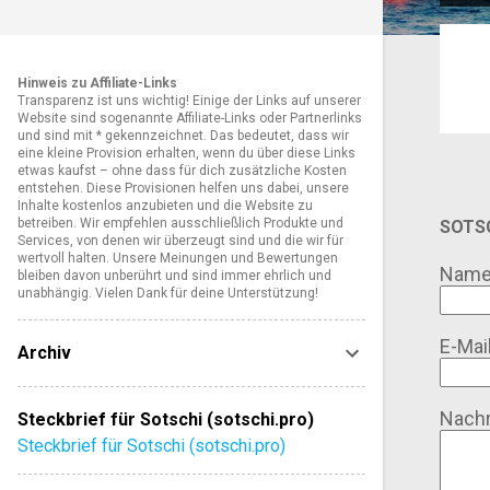
o
s
Hinweis zu Affiliate-Links
t
Transparenz ist uns wichtig! Einige der Links auf unserer
Website sind sogenannte Affiliate-Links oder Partnerlinks
s
und sind mit * gekennzeichnet. Das bedeutet, dass wir
eine kleine Provision erhalten, wenn du über diese Links
etwas kaufst – ohne dass für dich zusätzliche Kosten
entstehen. Diese Provisionen helfen uns dabei, unsere
Inhalte kostenlos anzubieten und die Website zu
betreiben. Wir empfehlen ausschließlich Produkte und
SOTSC
Services, von denen wir überzeugt sind und die wir für
wertvoll halten. Unsere Meinungen und Bewertungen
Nam
bleiben davon unberührt und sind immer ehrlich und
unabhängig. Vielen Dank für deine Unterstützung!
E-Mai
Archiv
Nachr
Steckbrief für Sotschi (sotschi.pro)
Steckbrief für Sotschi (sotschi.pro)