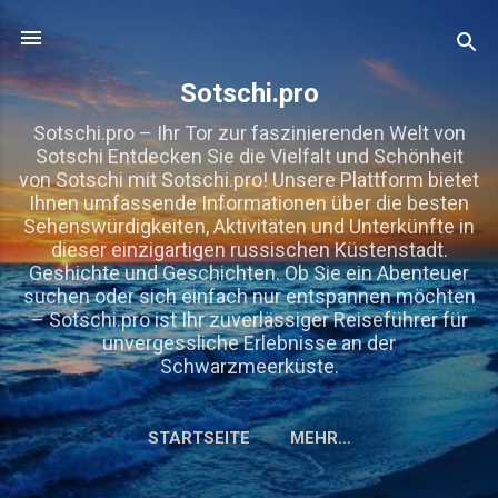
Direkt zum Hauptbereich
Sotschi.pro
Sotschi.pro – Ihr Tor zur faszinierenden Welt von
Sotschi Entdecken Sie die Vielfalt und Schönheit
von Sotschi mit Sotschi.pro! Unsere Plattform bietet
Ihnen umfassende Informationen über die besten
Sehenswürdigkeiten, Aktivitäten und Unterkünfte in
dieser einzigartigen russischen Küstenstadt.
Geshichte und Geschichten. Ob Sie ein Abenteuer
suchen oder sich einfach nur entspannen möchten
– Sotschi.pro ist Ihr zuverlässiger Reiseführer für
unvergessliche Erlebnisse an der
Schwarzmeerküste.
STARTSEITE
MEHR…