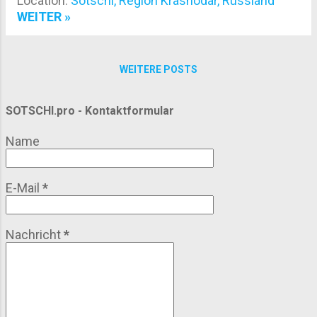
Location:
Sotschi, Region Krasnodar, Russland
Mingrelien. Wer jetzt an komplizierte Historien
WEITER »
denkt – keine Sorge. Kurz gesagt: Es ist ein
schlichtes, bodenständiges Gericht, das mit
Bohnenpaste gefüllt wird und schon seit
WEITERE POSTS
Jahrhunderten auf Märkten, Festen und in
Haushalten gegessen wird. In Sotschi hat es sich
SOTSCHI.pro - Kontaktformular
als Streetfood-Klassiker etabliert, nicht zuletzt,
weil die Stadt ein Schmelztiegel verschiedener
Name
kaukasischer Einflüsse ist. Zutaten Die Basis für
Lobiani ist simpel, aber entscheidend für den
Geschmack: Teig: Meist Hefeteig oder ein etwas
E-Mail
*
dichterer Brotteig Füllung: Kidneybohnen oder
weiße Bohnen, meist püriert Gewü...
Nachricht
*