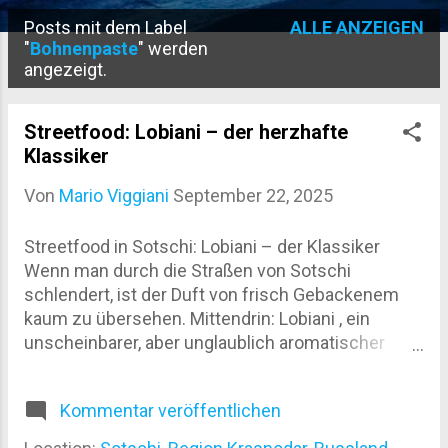
Posts mit dem Label
ALLE ANZEIGEN
P
"
Bohnenpaste
" werden
angezeigt.
o
s
Streetfood: Lobiani – der herzhafte
t
Klassiker
s
Von
Mario Viggiani
September 22, 2025
Streetfood in Sotschi: Lobiani – der Klassiker
Wenn man durch die Straßen von Sotschi
schlendert, ist der Duft von frisch Gebackenem
kaum zu übersehen. Mittendrin: Lobiani , ein
unscheinbarer, aber unglaublich aromatischer
Snack, der besonders die Herzen der Liebhaber
deftiger Küche höher schlagen lässt. Ursprung
Kommentar veröffentlichen
und Geschichte Lobiani stammt ursprünglich aus
Georgien , genauer gesagt aus der Region