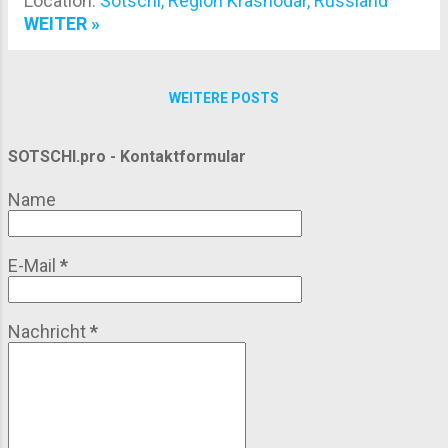
Location:
Sotschi, Region Krasnodar, Russland
allgegenwärtig. Typisches Fleisch: Schwein, Rind
WEITER »
oder Lamm. Manchmal auch Geflügel oder Fisch.
Der Trick: richtig marinieren – Kräuter, Zwiebeln,
Essig oder Wein sorgen für Saftigkeit und
WEITERE POSTS
Geschmack. Zutaten für klassisches Schaschlik
Fleisch: Schweinehals oder Lamm, in
SOTSCHI.pro - Kontaktformular
gleichmäßige Stücke Zwiebeln: gehackt oder in
Ringe Essig oder Zitronensaft: zart machend
Name
Gewürze: Salz, Pfeffer, Paprika, Knoblauch,
Koriander Öl: für die Marinade, saftig bleibt’s so
Tipp: Mindestens 2 Stunden marinieren, besser
E-Mail
*
über Nacht. Wer morgens vorbereitet...
Nachricht
*