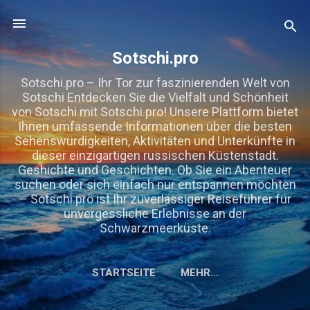
Direkt zum Hauptbereich
Sotschi.pro
Sotschi.pro – Ihr Tor zur faszinierenden Welt von
Sotschi Entdecken Sie die Vielfalt und Schönheit
von Sotschi mit Sotschi.pro! Unsere Plattform bietet
Ihnen umfassende Informationen über die besten
Sehenswürdigkeiten, Aktivitäten und Unterkünfte in
dieser einzigartigen russischen Küstenstadt.
Geshichte und Geschichten. Ob Sie ein Abenteuer
suchen oder sich einfach nur entspannen möchten
– Sotschi.pro ist Ihr zuverlässiger Reiseführer für
unvergessliche Erlebnisse an der
Schwarzmeerküste.
STARTSEITE
MEHR…