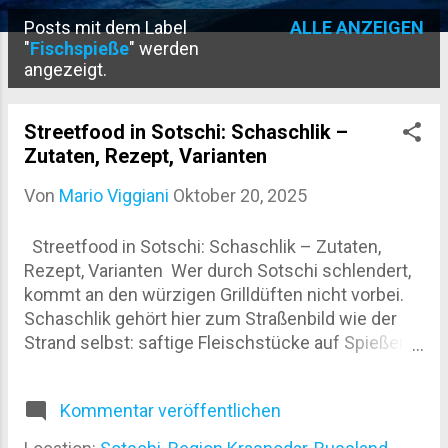
Posts mit dem Label
ALLE ANZEIGEN
P
"
Fischspieße
" werden
angezeigt.
o
s
Streetfood in Sotschi: Schaschlik –
t
Zutaten, Rezept, Varianten
s
Von
Mario Viggiani
Oktober 20, 2025
Streetfood in Sotschi: Schaschlik – Zutaten,
Rezept, Varianten Wer durch Sotschi schlendert,
kommt an den würzigen Grilldüften nicht vorbei.
Schaschlik gehört hier zum Straßenbild wie der
Strand selbst: saftige Fleischstücke auf Spießen,
über offenem Feuer gegrillt. Rauchig, aromatisch,
einfach lecker. Was ist Schaschlik? Schaschlik
Kommentar veröffentlichen
stammt ursprünglich aus dem Kaukasus, ist aber
in Russland und umliegenden Ländern