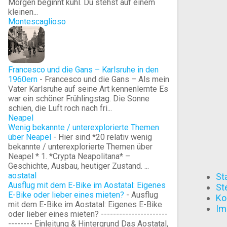
Morgen beginnt kühl. Du stehst auf einem
kleinen...
Montescaglioso
Francesco und die Gans – Karlsruhe in den
1960ern
-
Francesco und die Gans – Als mein
Vater Karlsruhe auf seine Art kennenlernte Es
war ein schöner Frühlingstag. Die Sonne
schien, die Luft roch nach fri...
Neapel
Wenig bekannte / unterexplorierte Themen
über Neapel
-
Hier sind *20 relativ wenig
bekannte / unterexplorierte Themen über
Neapel * 1. *Crypta Neapolitana* –
Geschichte, Ausbau, heutiger Zustand. ...
aostatal
St
Ausflug mit dem E-Bike im Aostatal: Eigenes
St
E-Bike oder lieber eines mieten?
-
Ausflug
Ko
mit dem E-Bike im Aostatal: Eigenes E-Bike
Im
oder lieber eines mieten? ----------------------
-------- Einleitung & Hintergrund Das Aostatal,