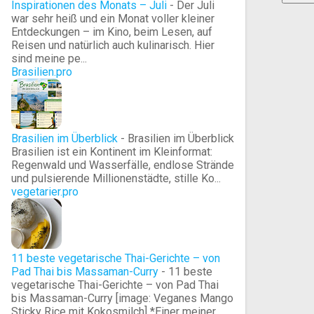
Inspirationen des Monats – Juli
-
Der Juli
war sehr heiß und ein Monat voller kleiner
Entdeckungen – im Kino, beim Lesen, auf
Reisen und natürlich auch kulinarisch. Hier
sind meine pe...
Brasilien.pro
Brasilien im Überblick
-
Brasilien im Überblick
Brasilien ist ein Kontinent im Kleinformat:
Regenwald und Wasserfälle, endlose Strände
und pulsierende Millionenstädte, stille Ko...
vegetarier.pro
11 beste vegetarische Thai-Gerichte – von
Pad Thai bis Massaman-Curry
-
11 beste
vegetarische Thai-Gerichte – von Pad Thai
bis Massaman-Curry [image: Veganes Mango
Sticky Rice mit Kokosmilch] *Einer meiner