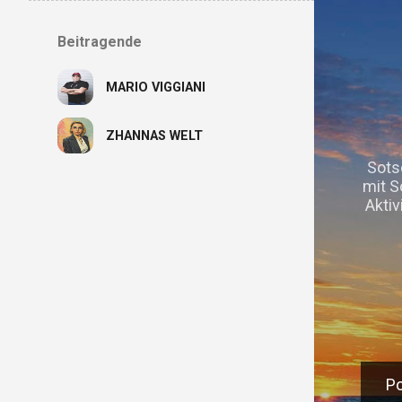
Beitragende
MARIO VIGGIANI
ZHANNAS WELT
Sots
mit S
Aktiv
K
Po
P