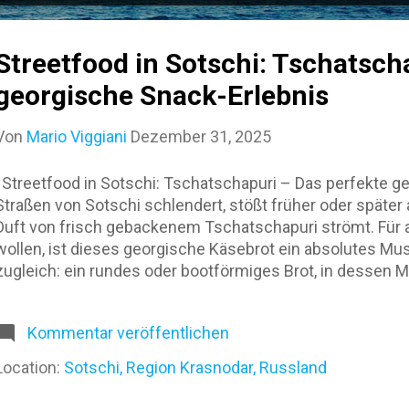
Streetfood in Sotschi: Tschatsch
georgische Snack-Erlebnis
Von
Mario Viggiani
Dezember 31, 2025
Streetfood in Sotschi: Tschatschapuri – Das perfekte g
Straßen von Sotschi schlendert, stößt früher oder später
Duft von frisch gebackenem Tschatschapuri strömt. Für al
wollen, ist dieses georgische Käsebrot ein absolutes Mus
zugleich: ein rundes oder bootförmiges Brot, in dessen M
geschmolzener Käse befindet. Manche Varianten haben ei
flüssig bleibt – ideal, um jeden Bissen richtig zu genießen
Kommentar veröffentlichen
warum Tschatschapuri Sotschi Streetfood so beliebt ist. D
ein improvisierter Tisch auf dem Bürgersteig. Keine Ster
Location:
Sotschi, Region Krasnodar, Russland
Charme aus. Ich erinnere mich an einen Stand direkt am St