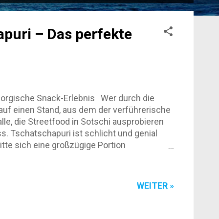
apuri – Das perfekte
eorgische Snack-Erlebnis Wer durch die
 auf einen Stand, aus dem der verführerische
le, die Streetfood in Sotschi ausprobieren
s. Tschatschapuri ist schlicht und genial
itte sich eine großzügige Portion
n Ei obendrauf, das beim Backen leicht
. Wer es einmal probiert hat, versteht sofort,
ie Stände sind klein, oft nur ein Wagen oder
WEITER »
neküche, kein Firlefanz. Genau das macht den
rand: der Käse blubberte, die Sonne g...