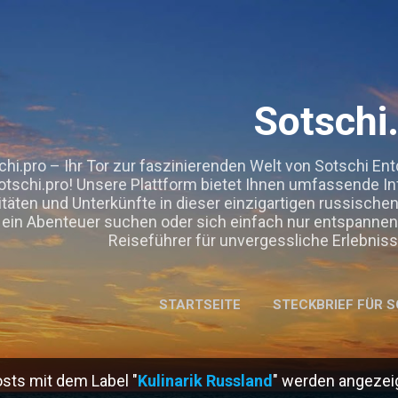
Direkt zum Hauptbereich
Sotschi
chi.pro – Ihr Tor zur faszinierenden Welt von Sotschi Ent
otschi.pro! Unsere Plattform bietet Ihnen umfassende I
itäten und Unterkünfte in dieser einzigartigen russisch
ein Abenteuer suchen oder sich einfach nur entspannen 
Reiseführer für unvergessliche Erlebni
STARTSEITE
STECKBRIEF FÜR S
OOPERATIONEN, GASTBEITRÄGE & EMPFEHLUNGEN.
ME
sts mit dem Label "
Kulinarik Russland
" werden angezeig