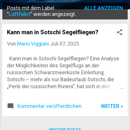
Posts mit dem Label
ALLE ANZEIGEN
P
"
Luftfahrt
" werden angezeigt.
o
s
Kann man in Sotschi Segelfliegen?
t
Von
Mario Viggiani
Juli 07, 2025
s
Kann man in Sotschi Segelfliegen? Eine Analyse
der Möglichkeiten des Segelflugs an der
russischen Schwarzmeerküste Einleitung:
Sotschi – mehr als nur Badeurlaub Sotschi, die
„Perle der russischen Riviera“, hat sich in den
letzten Jahrzehnten von einer regionalen
Küstenstadt zu einem bedeutenden
WEITER »
Kommentar veröffentlichen
Tourismuszentrum mit internationalem
Renommee entwickelt. Spätestens seit den
Olympischen Winterspielen 2014 ist der Name
Sotschi weltweit bekannt. Doch während der