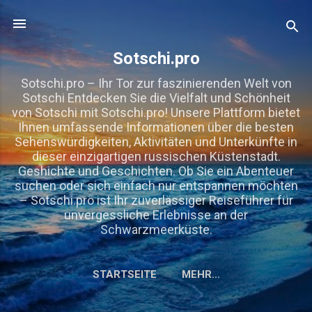
Direkt zum Hauptbereich
Sotschi.pro
Sotschi.pro – Ihr Tor zur faszinierenden Welt von
Sotschi Entdecken Sie die Vielfalt und Schönheit
von Sotschi mit Sotschi.pro! Unsere Plattform bietet
Ihnen umfassende Informationen über die besten
Sehenswürdigkeiten, Aktivitäten und Unterkünfte in
dieser einzigartigen russischen Küstenstadt.
Geshichte und Geschichten. Ob Sie ein Abenteuer
suchen oder sich einfach nur entspannen möchten
– Sotschi.pro ist Ihr zuverlässiger Reiseführer für
unvergessliche Erlebnisse an der
Schwarzmeerküste.
STARTSEITE
MEHR…